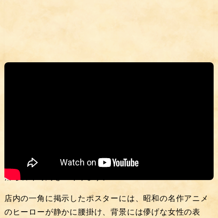
▶️
YouTubeショートで観る
昭和レトロな居酒屋空間という癒し
「たっちゃんち」は居酒屋として料理やお酒を楽しむ場
所でありながら、
体験型の空間
でもあります。鉄板の上
で立ちのぼる香ばしい匂い、ジュッと鳴る音、壁に並ぶ
昭和のポスター──それらが重なり合い、どこか懐かしく
落ち着く時間をつくります。
店内の一角に掲示したポスターには、昭和の名作アニメ
のヒーローが静かに腰掛け、背景には儚げな女性の表