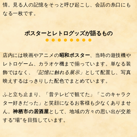
情。見る人の記憶をそっと呼び起こし、会話の糸口にも
なる一枚です。
ポスターとレトログッズが語るもの
店内には映画やアニメの
昭和ポスター
、当時の遊技機や
レトロゲーム、カラオケ機まで揃っています。単なる装
飾ではなく、
「記憶に触れる展示」
として配置し、写真
映えするはっきりした配色でまとめています。
ふと立ち止まり、「昔テレビで観てた」「このキャラク
ター好きだった」と笑顔になるお客様も少なくありませ
ん。
神栖市の居酒屋
として、地域の方々の思い出が交差
する“場”を目指しています。