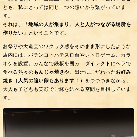
とも、私にとっては同じ一つの想いから繋がっていま
す。
それは、
「地域の人が集まり、人と人がつながる場所を
作りたい」
ということです。
お祭りや大道芸のワクワク感をそのまま形にしたような
店内には、パチンコ・パチスロ台やレトロゲーム、カラ
オケを設置。みんなで鉄板を囲み、ダイレクトにヘラで
食べる熱々の
もんじゃ焼き
や、出汁にこだわった
お好み
焼き（人気の追い卵もあります！）
をつつつきながら、
大人も子どもも笑顔でご縁を結べる空間を目指していま
す。