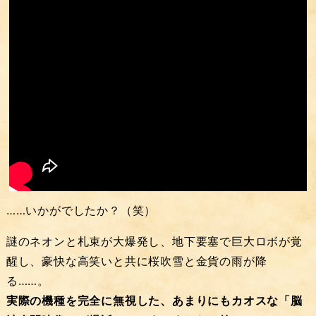
……いかがでしたか？（笑）
謎のネオンと札束が大爆発し、地下要塞で巨大ロボが覚
醒し、豪快な高笑いと共に桜吹雪と金貨の雨が降
る……。
実際の機種を完全に無視した、あまりにもカオスな「脳