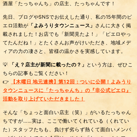
酒屋「たっちゃんち」の店主、たっちゃんです！
先日、ブログやSNSでお伝えした通り、私の15年間のピ
エロ活動が
「よみうりタウンニュース」
さんに大きく掲
載されました！お店でも「新聞見たよ！」「ピエロやっ
てたんだね！」とたくさんお声がけいただき、地域メデ
ィアの力の凄さと、皆様の温かさを実感しています。
💡
「え？店主が新聞に載ったの？」
という方は、ぜひこ
ちらの記事もご覧ください！
👉
【木曜日 地元連携】第12回：ついに公開！よみうり
タウンニュースに「たっちゃんち」の『非公式ピエロ』
活動を取り上げていただきました！
そんな「ちょっと面白い店主（笑）」がいるたっちゃん
ちですが……実は、ここで働いてくれている（くれてい
た）スタッフたちも、負けず劣らず熱くて面白いメンバ