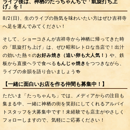
ライブ後は、神栖のたっちゃんちで「凱旋打ち上
げ」を！
8/2(日)、生のライブの熱気を味わいたい方はぜひ吉祥寺
へ足を運んでみてください！
そして、ショーコさんが吉祥寺から神栖に帰ってきた時
の「凱旋打ち上げ」は、ぜひ昭和レトロな当店で！出汁
の効いた熱々の
お好み焼き（追い卵も大人気！）
や、鉄
板から直接ヘラで食べる
もんじゃ焼き
をつつきながら、
ライブの余韻を語り合いましょう🍻
【一緒に面白いお店を作る仲間も募集中！】
ただいま「たっちゃんち」では、メディアからの注目も
集まる中、一緒に神栖の街を笑顔にしてくれるアルバイ
トスタッフを大募集中です！未経験でも店主がやさしく
フォローしますので、気軽にご応募ください！