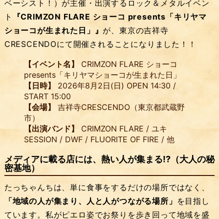
ベーシスト！）が主催・出演するロック＆メタルイベン
ト
『CRIMZON FLARE ショーコ presents「キリヤマ
ショーコが生まれた日」』
が、東京の吉祥寺
CRESCENDOにて開催されることになりました！！
【イベント名】
CRIMZON FLARE ショーコ
presents「キリヤマショーコが生まれた日」
【日時】
2026年8月2日(日) OPEN 14:30 /
START 15:00
【会場】
吉祥寺CRESCENDO（東京都武蔵野
市）
【出演バンド】
CRIMZON FLARE / ユキ
SESSION / DWF / FLUORITE OF FIRE / 他
メディアに載る店には、熱い人が集まる!?（大人の秘
密基地）
たっちゃんちは、単に食事をするだけの場所ではなく、
「地域の人が集まり、人と人がつながる場所」
を目指し
ています。私がピエロ姿でお祭りを歩き回って地域を盛