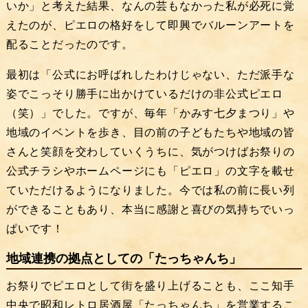
いか」と考えた結果、なんの芸もなかった私が必死に覚
えたのが、ピエロの格好をして即興でバルーンアートを
配ることだったのです。
最初は「公式にお呼ばれしたわけじゃない、ただ派手な
姿でこっそり勝手に出かけているだけの非公式ピエロ
（笑）」でした。ですが、毎年「かみす七夕まつり」や
地域のイベントを歩き、目の前の子どもたちや地域の皆
さんと笑顔を交わしていくうちに、気がつけばお祭りの
公式チラシやホームページにも「ピエロ」の文字を載せ
ていただけるようになりました。今では私の前に長い列
ができることもあり、本当に感謝と喜びの気持ちでいっ
ぱいです！
地域連携の拠点としての「たっちゃんち」
お祭りでピエロとして街を盛り上げることも、ここ知手
中央で昭和レトロ居酒屋「たっちゃんち」を営業するこ