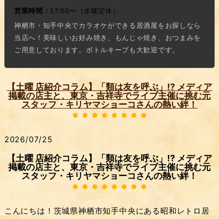
営業時間：
17:00〜（水曜定休）
神栖市・知手中央でカラオケができる居酒屋をお探しなら
当店へ！美味しいお好み焼き、もんじゃ焼き、おつまみを
ご用意しております。ボトルキープも大歓迎です。
【土曜 店紹介コラム】「類は友を呼ぶ」!? メディア
掲載の店主と、東京・吉祥寺でライブ主催に挑む元
スタッフ・キリヤマショーコさんの熱い絆！
2026/07/25
【土曜 店紹介コラム】「類は友を呼ぶ」!? メディア
掲載の店主と、東京・吉祥寺でライブ主催に挑む元
スタッフ・キリヤマショーコさんの熱い絆！
こんにちは！茨城県神栖市知手中央にある昭和レトロ居