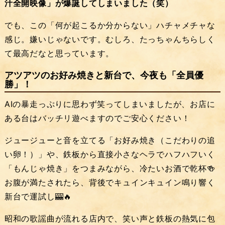
汁全開映像」が爆誕してしまいました（笑）
でも、この「何が起こるか分からない」ハチャメチャな
感じ。嫌いじゃないです。むしろ、たっちゃんちらしく
て最高だなと思っています。
アツアツのお好み焼きと新台で、今夜も「全員優
勝」！
AIの暴走っぷりに思わず笑ってしまいましたが、お店に
ある台はバッチリ遊べますのでご安心ください！
ジュージューと音を立てる「お好み焼き（こだわりの追
い卵！）」や、鉄板から直接小さなヘラでハフハフいく
「もんじゃ焼き」をつまみながら、冷たいお酒で乾杯🍻
お腹が満たされたら、背後でキュインキュイン鳴り響く
新台で運試し🎰🔥
昭和の歌謡曲が流れる店内で、笑い声と鉄板の熱気に包