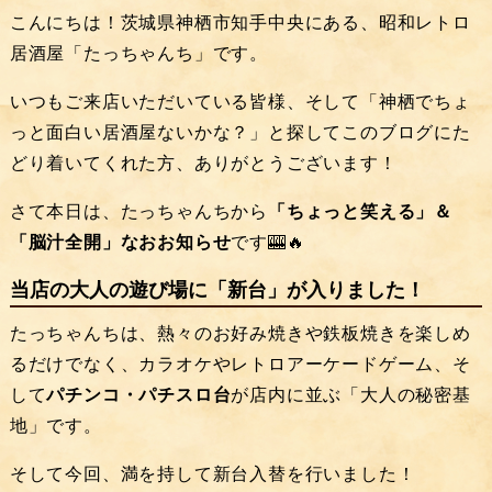
こんにちは！茨城県神栖市知手中央にある、昭和レトロ
居酒屋「たっちゃんち」です。
いつもご来店いただいている皆様、そして「神栖でちょ
っと面白い居酒屋ないかな？」と探してこのブログにた
どり着いてくれた方、ありがとうございます！
さて本日は、たっちゃんちから
「ちょっと笑える」＆
「脳汁全開」なおお知らせ
です🎰🔥
当店の大人の遊び場に「新台」が入りました！
たっちゃんちは、熱々のお好み焼きや鉄板焼きを楽しめ
るだけでなく、カラオケやレトロアーケードゲーム、そ
して
パチンコ・パチスロ台
が店内に並ぶ「大人の秘密基
地」です。
そして今回、満を持して新台入替を行いました！