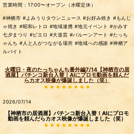
営業時間：17:00〜オープン（水曜定休）
#神栖市 #よみうりタウンニュース #お好み焼き #もんじ
ゃ焼き #昭和レトロ #地域連携 #地元イベント #かみす
七夕まつり #ピエロ #大道芸 #バルーンアート #たっち
ゃんち #人と人がつながる場所 #地域への感謝 #神栖ア
ルバイト
火曜日・夜のたっちゃんち番外編7/14【神栖市の居
酒屋】パチンコ新台入替！AIにプロモ動画を頼んだ
らカオス映像が爆誕しました（笑）
2026/07/14
【神栖市の居酒屋】パチンコ新台入替！AIにプロモ
動画を頼んだらカオス映像が爆誕しました（笑）