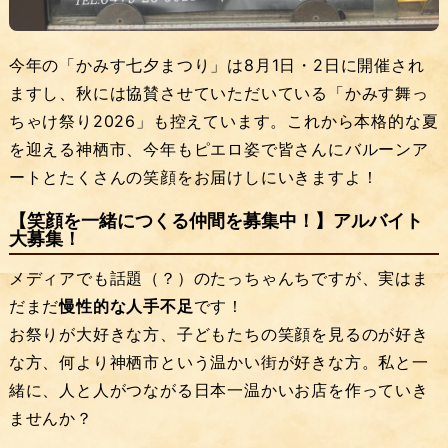
今年の「かみす七夕まつり」は8月1日・2日に開催され
ますし、秋には協賛させていただいている「かみす舞っ
ちゃけ祭り2026」も控えています。これから本格的な夏
を迎える神栖市、今年もピエロ姿で皆さんにバルーンア
ートとたくさんの笑顔をお届けしにいきますよ！
【笑顔を一緒につくる仲間を募集中！】アルバイト
大募集！
メディアでも話題（？）のたっちゃんちですが、実はま
だまだ
慢性的な人手不足
です！
お祭りが大好きな方、子どもたちの笑顔を見るのが好き
な方、何より神栖市という温かい街が好きな方。私と一
緒に、人と人がつながる日本一温かいお店を作っていき
ませんか？