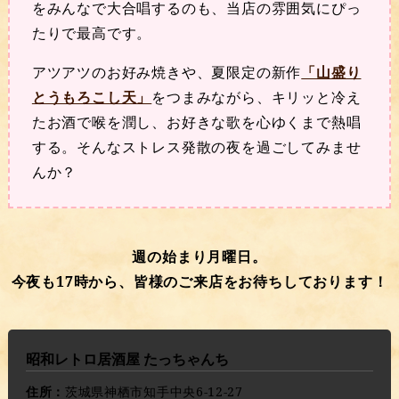
をみんなで大合唱するのも、当店の雰囲気にぴっ
たりで最高です。
アツアツのお好み焼きや、夏限定の新作
「山盛り
とうもろこし天」
をつまみながら、キリッと冷え
たお酒で喉を潤し、お好きな歌を心ゆくまで熱唱
する。そんなストレス発散の夜を過ごしてみませ
んか？
週の始まり月曜日。
今夜も17時から、皆様のご来店をお待ちしております！
昭和レトロ居酒屋 たっちゃんち
住所：
茨城県神栖市知手中央6-12-27