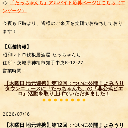
👉
「たっちゃんち」アルバイト応募ページはこちら（エ
ンゲージ）
今夜も17時より、皆様のご来店を笑顔でお待ちしており
ます！
【店舗情報】
昭和レトロ鉄板居酒屋 たっちゃんち
住所：茨城県神栖市知手中央6-12-27
営業時間：
【木曜日 地元連携】第12回：ついに公開！よみうり
タウンニュースに「たっちゃんち」の『非公式ピエ
ロ』活動を取り上げていただきました！
2026/07/16
【木曜日 地元連携】第12回：ついに公開！よみうり