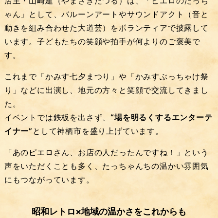
店主・山崎建（やまざきたつる）は、「ピエロのたっち
ゃん」として、バルーンアートやサウンドアクト（音と
動きを組み合わせた大道芸）をボランティアで披露して
います。子どもたちの笑顔や拍手が何よりのご褒美で
す。
これまで「かみす七夕まつり」や「かみすぶっちゃけ祭
り」などに出演し、地元の方々と笑顔で交流してきまし
た。
イベントでは鉄板を出さず、
“場を明るくするエンターテ
イナー”
として神栖市を盛り上げています。
「あのピエロさん、お店の人だったんですね！」という
声をいただくことも多く、たっちゃんちの温かい雰囲気
にもつながっています。
昭和レトロ×地域の温かさをこれからも