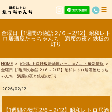
金曜日【1週間の物語２/６～2/12】昭和レト
ロ居酒屋たっちゃんち｜満席の夜と鉄板の
灯り
HOME
昭和レトロ鉄板居酒屋たっちゃんち・最新情報
金曜日【1週間の物語２/６～2/12】昭和レトロ居酒屋たっち
ゃんち｜満席の夜と鉄板の灯り
2026/02/12
【1週間の物語2/6～2/12】昭和レトロ居酒