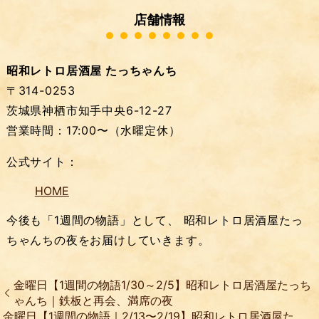
店舗情報
昭和レトロ居酒屋 たっちゃんち
〒314-0253
茨城県神栖市知手中央6-12-27
営業時間：17:00〜（水曜定休）
公式サイト：
HOME
今後も「1週間の物語」として、 昭和レトロ居酒屋たっ
ちゃんちの夜をお届けしていきます。
金曜日【1週間の物語1/30～2/5】昭和レトロ居酒屋たっち
ゃんち｜鉄板と再会、満席の夜
金曜日【1週間の物語｜2/13〜2/19】昭和レトロ居酒屋た