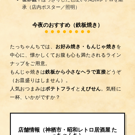
承（店内ポスター／照明）
今夜のおすすめ（鉄板焼き）
たっちゃんちでは、
お好み焼き・もんじゃ焼き
を
中心に、懐かしくてお腹も心も満たされるライン
ナップをご用意。
もんじゃ焼きは
鉄板から小さなヘラで直接
どうぞ
（お皿盛りはしません）。
人気おつまみは
ポテトフライ
と
えびせん
。気軽に
一杯、いかがですか？
店舗情報（神栖市・昭和レトロ居酒屋 た