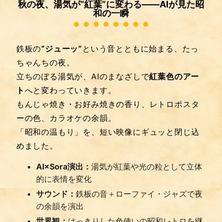
秋の夜、湯気が“紅葉”に変わる——AIが見た昭
和の一瞬
鉄板の
“ジューッ”
という音とともに始まる、たっ
ちゃんちの夜。
立ちのぼる湯気が、AIのまなざしで
紅葉色のアー
ト
へと変わっていきます。
もんじゃ焼き・お好み焼きの香り、レトロポスタ
ーの色、カラオケの余韻。
「昭和の温もり」を、短い映像にギュッと閉じ込
めました。
AI×Sora演出：
湯気が紅葉や光の粒として立体
的に表情を変化
サウンド：
鉄板の音＋ローファイ・ジャズで夜
の余韻を演出
世界観：
はっきりした色使いの昭和レトロを継