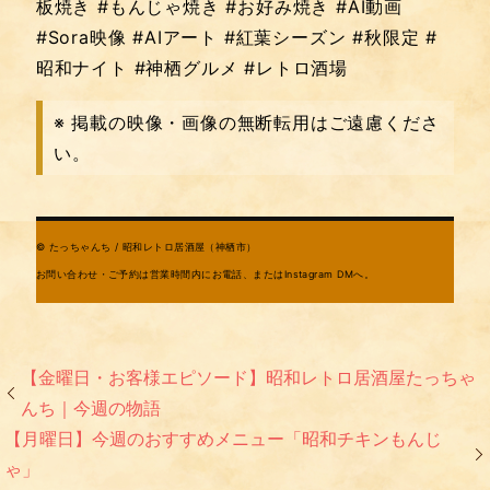
板焼き #もんじゃ焼き #お好み焼き #AI動画
#Sora映像 #AIアート #紅葉シーズン #秋限定 #
昭和ナイト #神栖グルメ #レトロ酒場
※ 掲載の映像・画像の無断転用はご遠慮くださ
い。
© たっちゃんち / 昭和レトロ居酒屋（神栖市）
お問い合わせ・ご予約は営業時間内にお電話、またはInstagram DMへ。
【金曜日・お客様エピソード】昭和レトロ居酒屋たっちゃ
んち｜今週の物語
【月曜日】今週のおすすめメニュー「昭和チキンもんじ
ゃ」