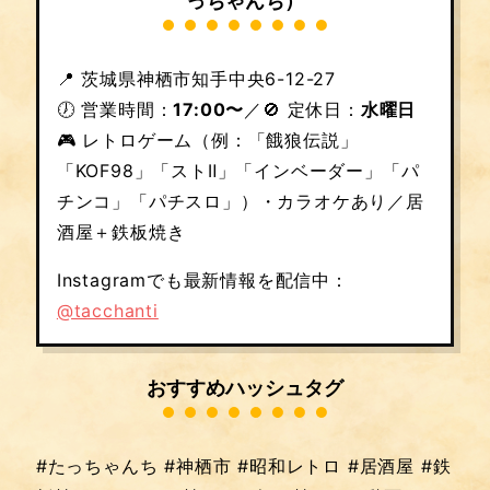
っちゃんち）
📍 茨城県神栖市知手中央6-12-27
🕖 営業時間：
17:00〜
／🚫 定休日：
水曜日
🎮 レトロゲーム（例：「餓狼伝説」
「KOF98」「ストⅡ」「インベーダー」「パ
チンコ」「パチスロ」）・カラオケあり／居
酒屋＋鉄板焼き
Instagramでも最新情報を配信中：
@tacchanti
おすすめハッシュタグ
#たっちゃんち #神栖市 #昭和レトロ #居酒屋 #鉄