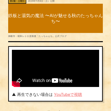
第2週・土曜日
2025年11月8日（土）公開
鉄板と湯気の魔法 〜AIが魅せる秋のたっちゃん
ち〜
神栖市・昭和レトロ居酒屋「たっちゃんち」公式ブログ
▲ 再生できない場合は
YouTubeで視聴