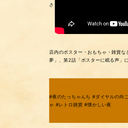
さしい静けさ”を演出しています。
店内のポスター・おもちゃ・雑貨など
夢」、第2話「ポスターに眠る声」
#夜のたっちゃんち #ダイヤルの向こう
ゃ #レトロ雑貨 #懐かしい夜