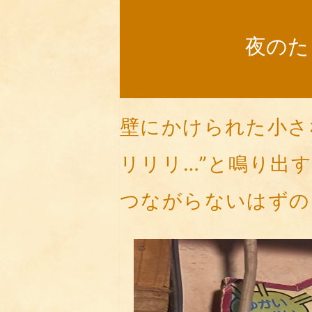
夜のた
壁にかけられた小さ
リリリ…”と鳴り出
つながらないはずの