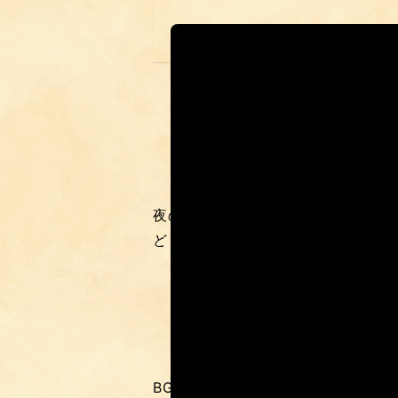
夜の店内、提灯の灯りが壁を揺らす
ども時代の笑い声、呼びかけ、そし
BGMはアナログ調ピアノと環境ノ