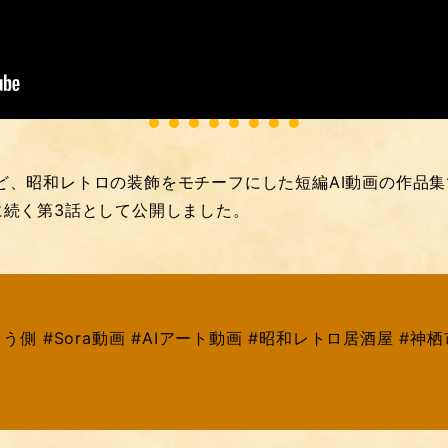
「夜のたっちゃんち」とは
、昭和レトロの装飾をモチーフにした短編AI動画の作品集
に続く第3話として公開しました。
側 #Sora動画 #AIアート動画 #昭和レトロ居酒屋 #神