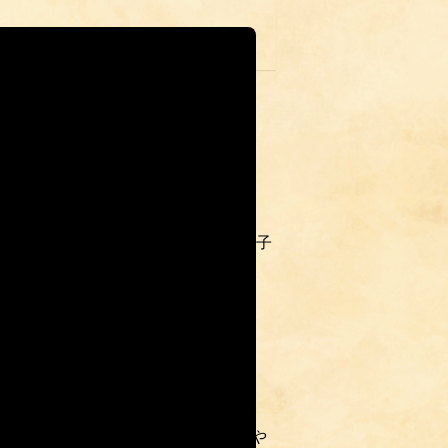
でに回り、聞こえてくるのは—— 子
かしい時間を描きました。
余熱音を重ね、 昭和の夜に漂う“や