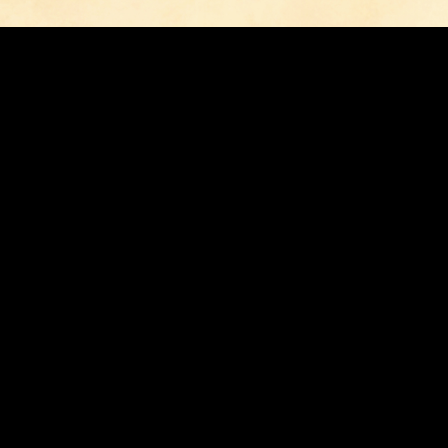
▶️
YouTubeショートで観る
物語：ジリリリ…記憶の呼び出し音
と、受話器の奥から小さな光が漏れます。ダイヤルがひとり
て「ただいま」のひと言。つながらない番号の先に眠る、懐
演出：音と灯りのレトロ表現
イズ。古い電話ベルやダイヤルの「カチリ」という音、鉄板の