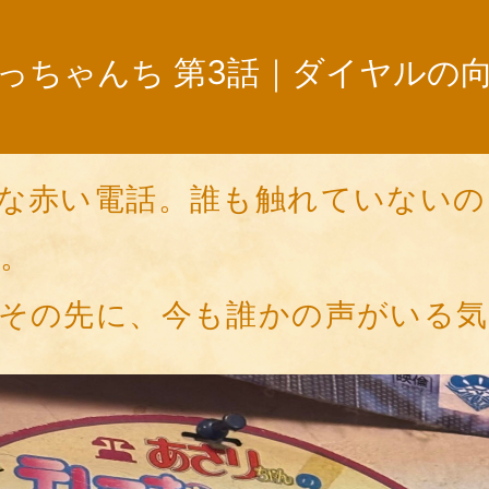
っちゃんち 第3話｜ダイヤルの
な赤い電話。誰も触れていないの
す。
その先に、今も誰かの声がいる気