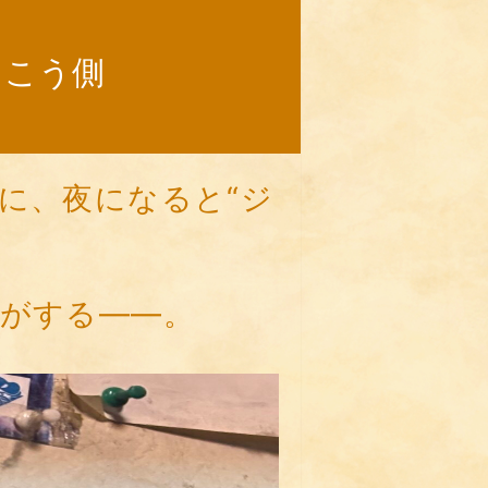
向こう側
に、夜になると“ジ
がする——。