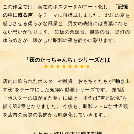
この作品では、実在のポスターをAIアート化し、
「記憶
の中に残る声」
をテーマに再構成しました。 北国の夏を
感じさせる柔らかな風景と、男女の表情には言葉になら
ない想いが宿ります。 鉄板の余熱音、風鈴の音、提灯の
ゆらめきが、懐かしい昭和の夜を静かに彩ります。
「夜のたっちゃんち」シリーズとは
店内に飾られたポスターや雑貨、おもちゃたちが“動き出
す夜”をテーマにした短編AI動画シリーズです。 第1話
『ポスターの彼が見た夢』に続き、本作は“声と記憶”を
描く第2章となりました。 今後も、昭和レトロな世界観
を店内の実際の装飾から映像化していきます。