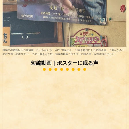
神栖市の昭和レトロ居酒屋「たっちゃんち」店内に飾られた、北国を舞台にした昭和映画、「遥かなる山
の呼び声」のポスター。 この一枚をもとに、短編AI動画「ポスターに眠る声」が制作されました。
短編動画｜ポスターに眠る声