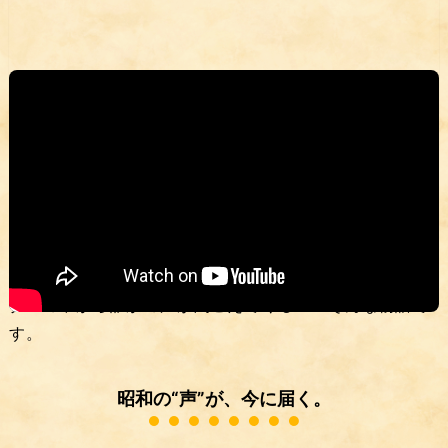
▶️
YouTubeショートで観る
静かな夜、ポスターが語りはじめる。
「夜のたっちゃんち」シリーズの第2話は、店内の壁に
飾られた一枚のポスターが主役。 昭和映画を思わせる男
女の姿が、赤い提灯の灯りに照らされて、どこか懐かし
く息づきます。 音も光も静まり返った鉄板の夜に、ポス
ターの中から誰かの声が聞こえてくる——そんな物語で
す。
昭和の“声”が、今に届く。