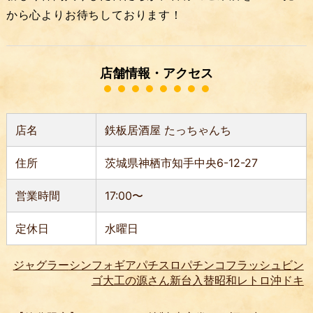
から心よりお待ちしております！
店舗情報・アクセス
店名
鉄板居酒屋 たっちゃんち
住所
茨城県神栖市知手中央6-12-27
営業時間
17:00〜
定休日
水曜日
ジャグラー
シンフォギア
パチスロ
パチンコ
フラッシュビン
ゴ
大工の源さん
新台入替
昭和レトロ
沖ドキ