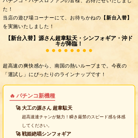
パチンコ・パチスロファンの皆様、お待たせいたしまし
た！
当店の遊び場コーナーにて、お待ちかねの
【新台入替】
を実施いたしました！
【新台入替】源さん超韋駄天・シンフォギア・沖ド
キが降臨！
超高速の爽快感から、南国の熱いループまで。今夜の
「運試し」にぴったりのラインナップです！
🔥 パチンコ新機種
大工の源さん 超韋駄天
超高速連チャンが魅力！瞬き厳禁のスピード感を体感
してください。
戦姫絶唱シンフォギア