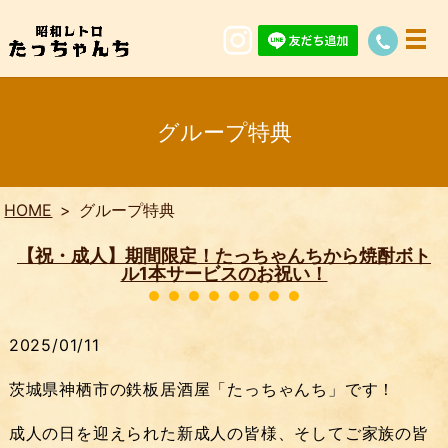
グループ特典
HOME
グループ特典
【祝・成人】期間限定！たっちゃんちから焼酎ボト
ル1本サービスのお祝い！
2025/01/11
茨城県神栖市の鉄板居酒屋「たっちゃんち」です！
成人の日を迎えられた新成人の皆様、そしてご家族の皆